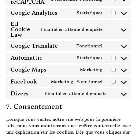
reCAPTCHA
service
Consent
elementor
to
Google Analytics
Statistiques
service
Consent
google-
to
EU
recaptcha
Cookie
service
Finalité en attente d’enquête
Consent
Law
google-
to
analytics
Google Translate
service
Fonctionnel
Consent
eu-
to
Automattic
Statistiques
cookie-
Consent
service
law
to
google-
Google Maps
Marketing
Consent
service
translate
to
automattic
Facebook
Marketing, Fonctionnel
Consent
service
to
google-
Divers
Finalité en attente d’enquête
Consent
service
maps
to
facebook
7. Consentement
service
divers
Lorsque vous visitez notre site web pour la première
fois, nous vous montrerons une fenêtre contextuelle avec
une explication sur les cookies. Dès que vous cliquez sur